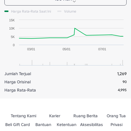
Harga Rata-Rata Saat Ini
Volume
15K
10K
5K
0
03/01
05/01
07/01
Jumlah Terjual
1,269
Harga Orisinal
90
Harga Rata-Rata
4,995
Tentang Kami
Karier
Ruang Berita
Orang Tua
Beli Gift Card
Bantuan
Ketentuan
Aksesibilitas
Privasi