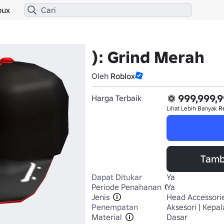
bux
): Grind Merah
Oleh
Roblox
999,999,
Harga Terbaik
Lihat Lebih Banyak
R
Tamb
Dapat Ditukar
Ya
Periode Penahanan
Ya
Jenis
Head Accessori
Penempatan
Aksesori | Kepal
Material
Dasar