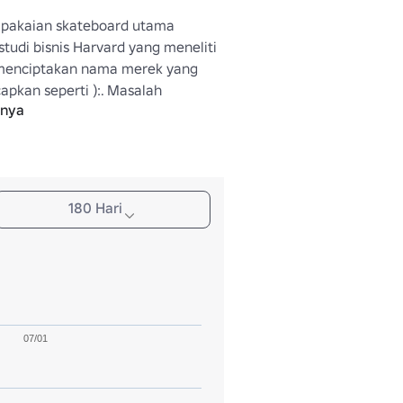
 pakaian skateboard utama 
tudi bisnis Harvard yang meneliti 
menciptakan nama merek yang 
apkan seperti ):. Masalah 
pnya
h bahwa tidak ada cara untuk 
sadaran merek melalui kata-kata 
ulut karena tidak ada yang bisa 
Intinya: Anda harus tahu untuk 
180 Hari
07/01