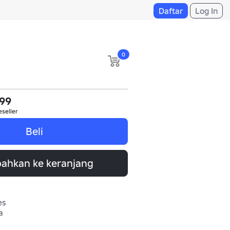
Daftar
Log In
0
999
eseller
Beli
ahkan ke keranjang
es
a