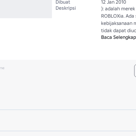
Dibuat
12 Jan 2010
Deskripsi
): adalah merek
ROBLOXia. Ada s
kebijaksanaan 
tidak dapat diuc
Baca Selengka
utamanya adala
menyebarkan ke
dari mulut ke m
mengatakan ):. 
membeli ):
ume