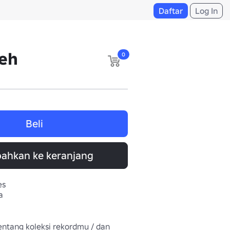
Daftar
Log In
leh
0
Beli
ahkan ke keranjang
es
a
ntang koleksi rekordmu / dan 