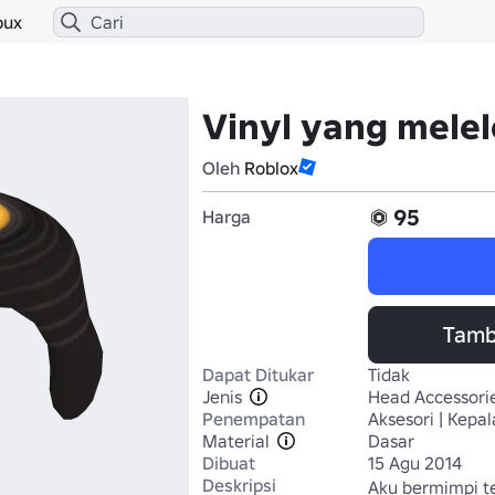
bux
Vinyl yang mele
Oleh
Roblox
95
Harga
Tamb
Dapat Ditukar
Tidak
Jenis
Head Accessori
Penempatan
Aksesori | Kepal
Material
Dasar
Dibuat
15 Agu 2014
Deskripsi
Aku bermimpi te