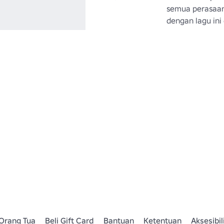
semua perasaan 
dengan lagu ini 
Orang Tua
Beli Gift Card
Bantuan
Ketentuan
Aksesibil