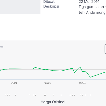
Dibuat
22 Mei 2014
Deskripsi
Tiga gumpalan a
teh. Anda mungk
ume
04/01
05/01
06/01
Harga Orisinal