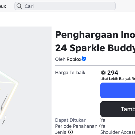
bux
Penghargaan Ino
24 Sparkle Budd
Oleh
Roblox
294
Harga Terbaik
Lihat Lebih Banyak
R
Tamb
Dapat Ditukar
Ya
Periode Penahanan
Ya
Jenis
Shoulder Access