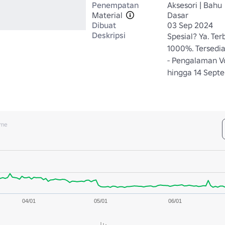
Penempatan
Aksesori | Bahu
Material
Dasar
Dibuat
03 Sep 2024
Deskripsi
Spesial? Ya. Te
1000%. Tersedia
- Pengalaman Vo
hingga 14 Sept
ume
04/01
05/01
06/01