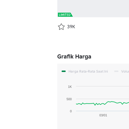
39K
Grafik Harga
Harga Rata-Rata Saat Ini
Vol
1K
500
0
03/01