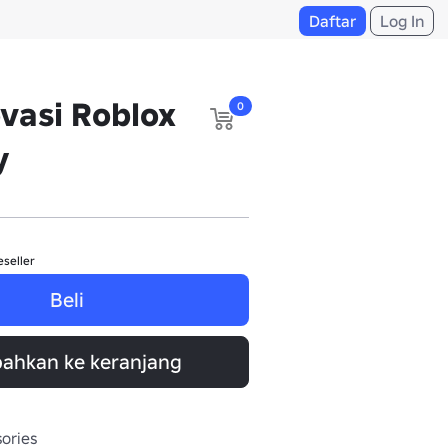
Daftar
Log In
vasi Roblox
0
y
eseller
Beli
ahkan ke keranjang
ories