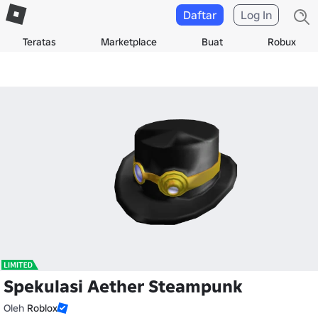
Daftar
Log In
Teratas
Marketplace
Buat
Robux
Spekulasi Aether Steampunk
Oleh
Roblox