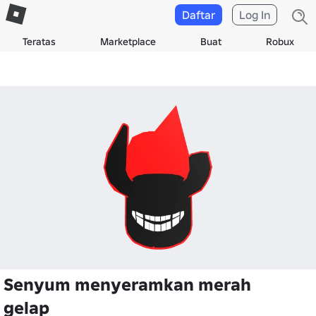
Daftar
Log In
Teratas
Marketplace
Buat
Robux
Senyum menyeramkan merah
gelap