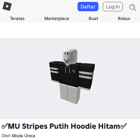
Daftar
Log In
Teratas
Marketplace
Buat
Robux
✅MU Stripes Putih Hoodie Hitam✅
Oleh
Moda Única