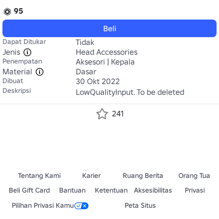
95
Beli
Dapat Ditukar
Tidak
Jenis
Head Accessories
Penempatan
Aksesori | Kepala
Material
Dasar
Dibuat
30 Okt 2022
Deskripsi
LowQualityInput. To be deleted
241
Tentang Kami
Karier
Ruang Berita
Orang Tua
Beli Gift Card
Bantuan
Ketentuan
Aksesibilitas
Privasi
Pilihan Privasi Kamu
Peta Situs