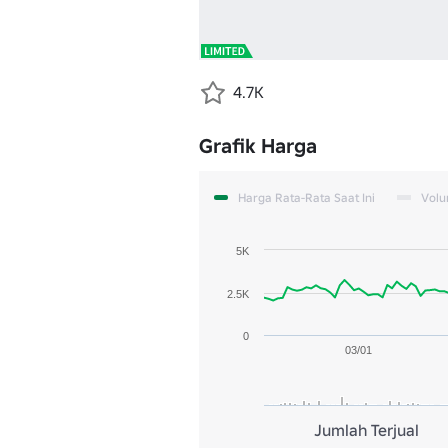
4.7K
Grafik Harga
Harga Rata-Rata Saat Ini
Vol
5K
2.5K
0
03/01
Jumlah Terjual