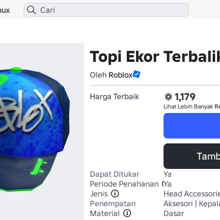
bux
Topi Ekor Terbali
Oleh
Roblox
1,179
Harga Terbaik
Lihat Lebih Banyak
R
Tamb
Dapat Ditukar
Ya
Periode Penahanan
Ya
Jenis
Head Accessori
Penempatan
Aksesori | Kepal
Material
Dasar