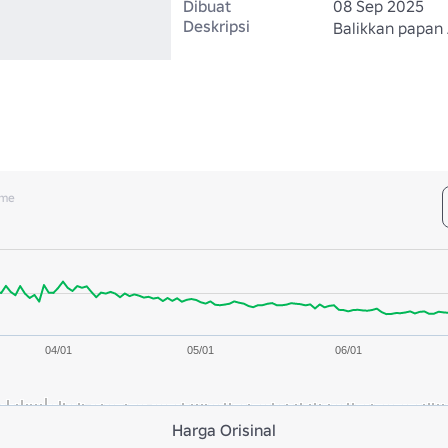
Dibuat
08 Sep 2025
Deskripsi
Balikkan papan 
ume
04/01
05/01
06/01
Harga Orisinal