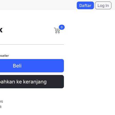
Daftar
Log In
k
0
eseller
Beli
ahkan ke keranjang
es
a