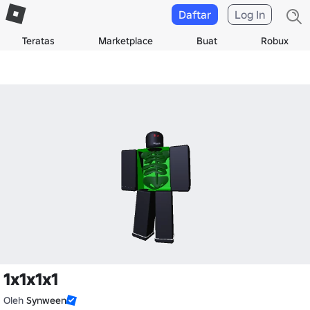
Daftar
Log In
Teratas
Marketplace
Buat
Robux
1x1x1x1
Oleh
Synween