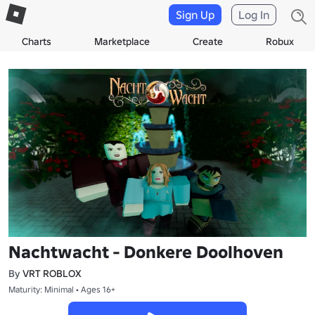
Sign Up
Log In
Charts
Marketplace
Create
Robux
Nachtwacht - Donkere Doolhoven
By
VRT ROBLOX
Maturity: Minimal • Ages 16+