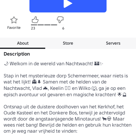
Favorite
23
6
About
Store
Servers
Description
🌙 Welkom in de wereld van Nachtwacht! 🏰✨

Stap in het mysterieuze dorp Schemermeer, waar niets is 
wat het lijkt! 👻🌲 Samen met de helden van de 
Nachtwacht, Vlad 🦇, Keelin 🧝‍♀️ en Wilko 🐺, ga je op een 
episch avontuur vol gevaren en magische krachten! 🌟🔮

Ontsnap uit de duistere doolhoven van het Kerkhof, het 
Oude Kasteel en het Donkere Bos, terwijl je achtervolgd 
wordt door de angstaanjagende Minotaurus! 🐂💀 Maar 
wees niet bang! Bevrijd de helden en gebruik hun krachten 
om je weg naar vrijheid te vinden:
