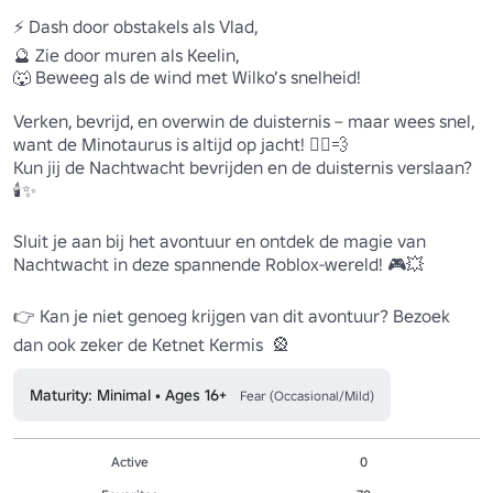
⚡ Dash door obstakels als Vlad,

🔮 Zie door muren als Keelin,

🐺 Beweeg als de wind met Wilko’s snelheid!

Verken, bevrijd, en overwin de duisternis – maar wees snel, 
want de Minotaurus is altijd op jacht! 🏃‍♂️💨 

Kun jij de Nachtwacht bevrijden en de duisternis verslaan? 
🕯️✨

Sluit je aan bij het avontuur en ontdek de magie van 
Nachtwacht in deze spannende Roblox-wereld! 🎮💥

👉 Kan je niet genoeg krijgen van dit avontuur? Bezoek 
dan ook zeker de Ketnet Kermis  🎡 
Maturity: Minimal • Ages 16+
Fear (Occasional/Mild)
Active
0