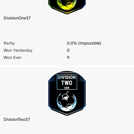
DivisionOneS7
Rarity
0.0% (Impossible)
Won Yesterday
0
Won Ever
9
DivisionTwoS7