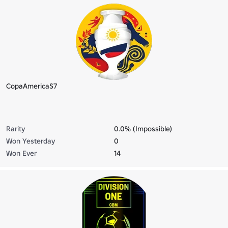
CopaAmericaS7
Rarity
0.0% (Impossible)
Won Yesterday
0
Won Ever
14