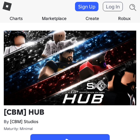
Sign Up
Log In
Charts
Marketplace
Create
Robux
[CBM] HUB
By
[CBM] Studios
Maturity: Minimal