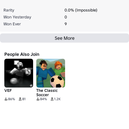
Rarity
0.0% (Impossible)
Won Yesterday
0
Won Ever
9
See More
People Also Join
VEF
The Classic
Soccer
86%
81
84%
1.2K