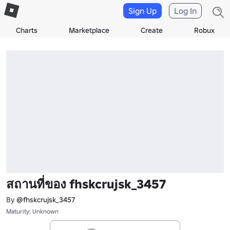
Sign Up
Log In
Charts
Marketplace
Create
Robux
สถานที่ของ fhskcrujsk_3457
By
@fhskcrujsk_3457
Maturity: Unknown