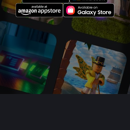
À propos
Emplois
Salle de presse
Parents
Acheter des cartes-cadeaux
Aide
Conditions
Accessibilité
Confidentialité