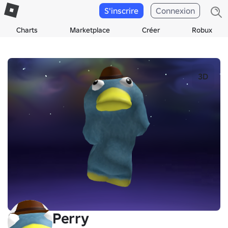
S'inscrire
Connexion
Charts
Marketplace
Créer
Robux
3D
Perry