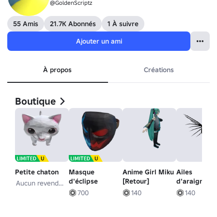
@GoldenScriptz
55 Amis
21.7K Abonnés
1 À suivre
Ajouter un ami
À propos
Créations
Boutique
Petite chaton
Masque
Anime Girl Miku
Ailes
d'éclipse
[Retour]
d'araignée
Aucun revendeur
700
140
140