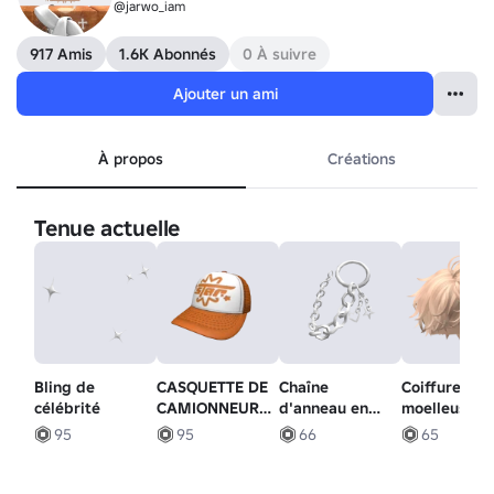
@jarwo_iam
917 Amis
1.6K Abonnés
0 À suivre
Ajouter un ami
À propos
Créations
Tenue actuelle
Bling de
CASQUETTE DE
Chaîne
Coiffure
célébrité
CAMIONNEUR
d'anneau en
moelleuse e
ÉTOILE -
argent à la
désordre
95
95
66
65
ORANGE
mode (3.0)
(blonde)