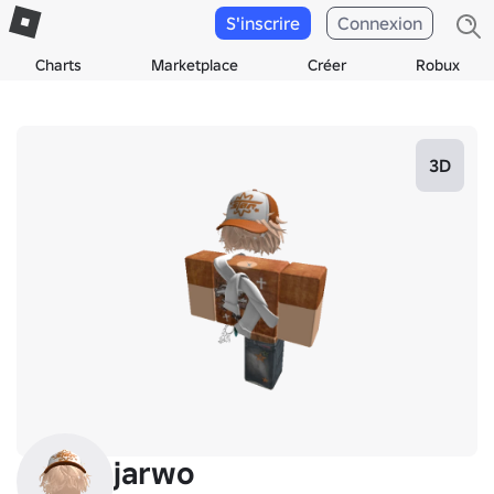
S'inscrire
Connexion
Charts
Marketplace
Créer
Robux
3D
jarwo