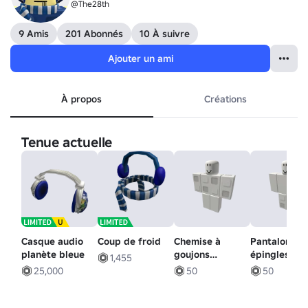
@The28th
9 Amis
201 Abonnés
10 À suivre
Ajouter un ami
À propos
Créations
Tenue actuelle
Casque audio
Coup de froid
Chemise à
Pantalons à
planète bleue
goujons
épingles
1,455
universels
universels
25,000
50
50