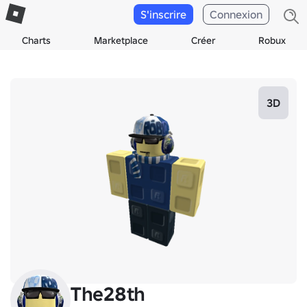
S'inscrire
Connexion
Charts
Marketplace
Créer
Robux
3D
The28th