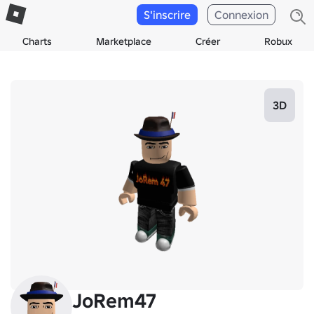
S'inscrire
Connexion
Charts
Marketplace
Créer
Robux
3D
JoRem47