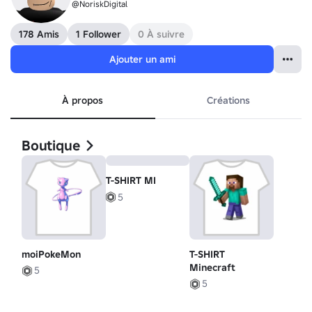
@NoriskDigital
178 Amis
1 Follower
0 À suivre
Ajouter un ami
À propos
Créations
Boutique
T-SHIRT MI
5
moiPokeMon
T-SHIRT
Minecraft
5
5