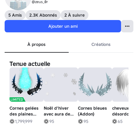
@zeus_0r
5 Amis
2.3K Abonnés
2 À suivre
Ajouter un ami
À propos
Créations
Tenue actuelle
Cornes gelées
Noël d'hiver
Cornes bleues
cheveux vke
des plaines
avec aura de
(Addon)
désordonné
glacées
floc de neige
de scène em
1,799,999
95
95
65
blanc pastel
blanche
mignon