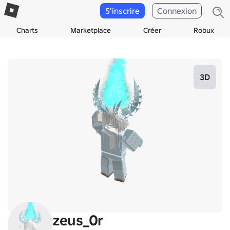
S'inscrire
Connexion
Charts
Marketplace
Créer
Robux
3D
zeus_0r