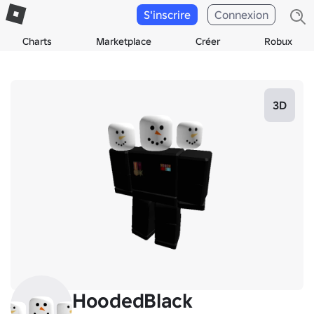
S'inscrire
Connexion
Charts
Marketplace
Créer
Robux
3D
HoodedBlack