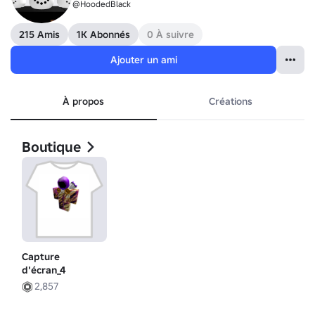
@HoodedBlack
215 Amis
1K Abonnés
0 À suivre
Ajouter un ami
À propos
Créations
Boutique
Capture
d'écran_4
2,857