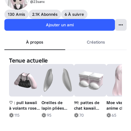
@23sanx
130 Amis
2.1K Abonnés
6 À suivre
Ajouter un ami
À propos
Créations
Tenue actuelle
♡ : pull kawaii
Oreilles de
୨୧: pattes de
Moe vkei wi
à volants rose
lapin pliées
chat kawaii
anime chop
et gris
blanches
roses et
rose des
115
95
70
65
blanches avec
années 200
arc