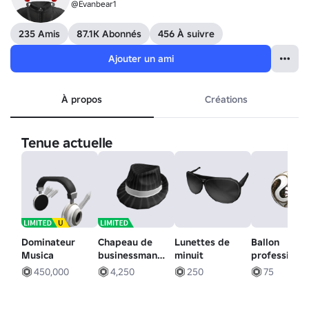
@Evanbear1
235 Amis
87.1K Abonnés
456 À suivre
Ajouter un ami
À propos
Créations
Tenue actuelle
Dominateur
Chapeau de
Lunettes de
Ballon
Musica
businessman
minuit
professionn
parfaitement
des finales
450,000
4,250
250
75
légitime
Trionda de l
Coupe du
monde de la