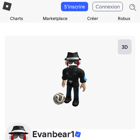
S'inscrire
Connexion
Charts
Marketplace
Créer
Robux
3D
Evanbear1