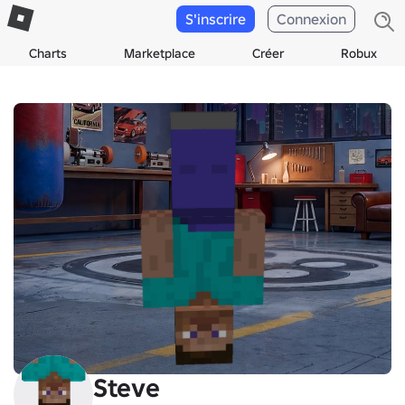
S'inscrire
Connexion
Charts
Marketplace
Créer
Robux
3D
Steve