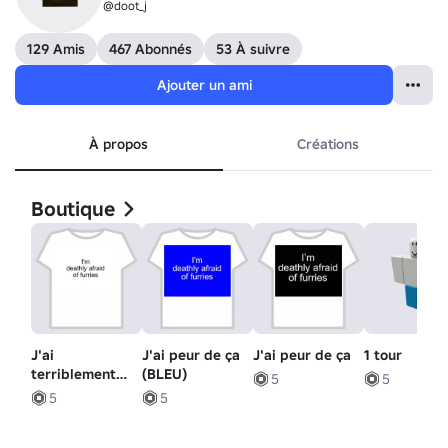
@doot_j
129 Amis
467 Abonnés
53 À suivre
Ajouter un ami
À propos
Créations
Boutique
J'ai
J'ai peur de ça
J'ai peur de ça
1 tour
terriblement
(BLEU)
5
5
peur de ça
5
5
(BLANC)