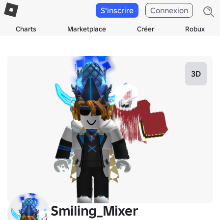
S'inscrire
Connexion
Charts
Marketplace
Créer
Robux
3D
Smiling_Mixer