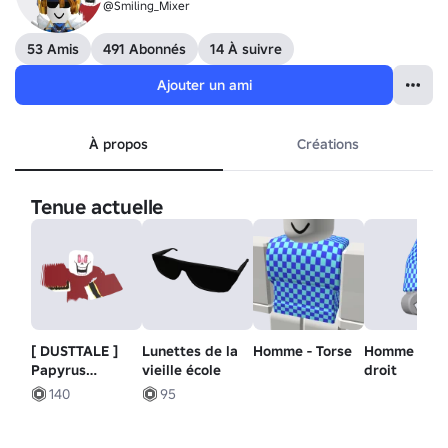
@Smiling_Mixer
53 Amis
491 Abonnés
14 À suivre
Ajouter un ami
À propos
Créations
Tenue actuelle
[ DUSTTALE ]
Lunettes de la
Homme - Torse
Homme - Br
Papyrus
vieille école
droit
fantôme.
140
95