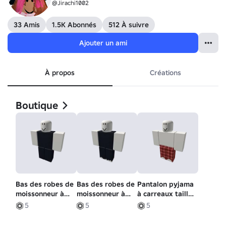
@Jirachi1002
33 Amis
1.5K Abonnés
512 À suivre
Ajouter un ami
À propos
Créations
Boutique
Bas des robes de
Bas des robes de
Pantalon pyjama
moissonneur à
moissonneur à
à carreaux taille
capuche
capuche
haute
5
5
5
effrayante (pas
effrayante (rips)
de déchirures)