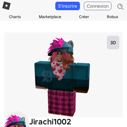
S'inscrire
Connexion
Charts
Marketplace
Créer
Robux
3D
Jirachi1002