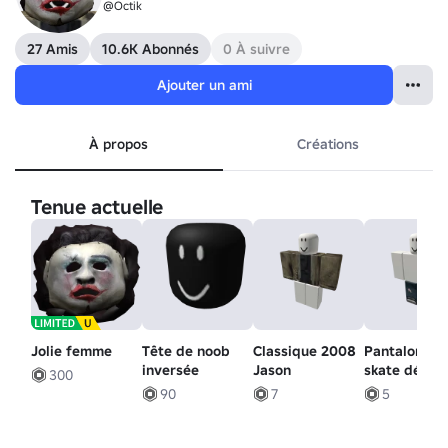
@Octik
27 Amis
10.6K Abonnés
0 À suivre
Ajouter un ami
À propos
Créations
Tenue actuelle
Jolie femme
Tête de noob
Classique 2008
Pantalons d
inversée
Jason
skate déchir
300
!!!
90
7
5