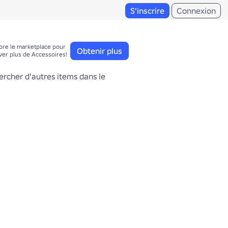
S'inscrire
Connexion
ore le marketplace pour 

Obtenir plus
ver plus de Accessoires!
ercher d'autres items dans le