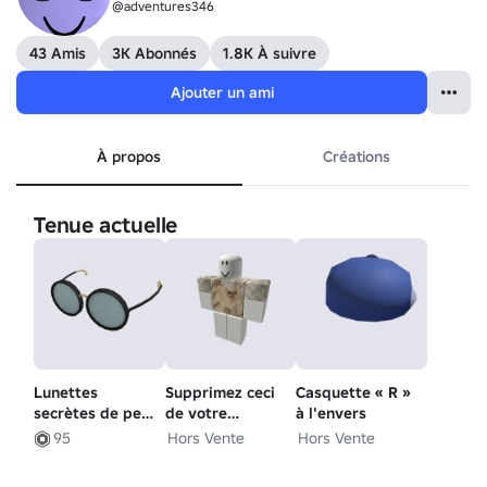
@adventures346
43 Amis
3K Abonnés
1.8K À suivre
Ajouter un ami
À propos
Créations
Tenue actuelle
Lunettes
Supprimez ceci
Casquette « R »
secrètes de petit
de votre
à l'envers
sorcier
inventaire.
Hors Vente
Hors Vente
95