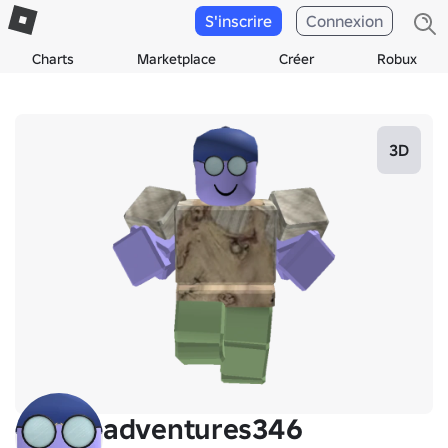
S'inscrire
Connexion
Charts
Marketplace
Créer
Robux
3D
adventures346