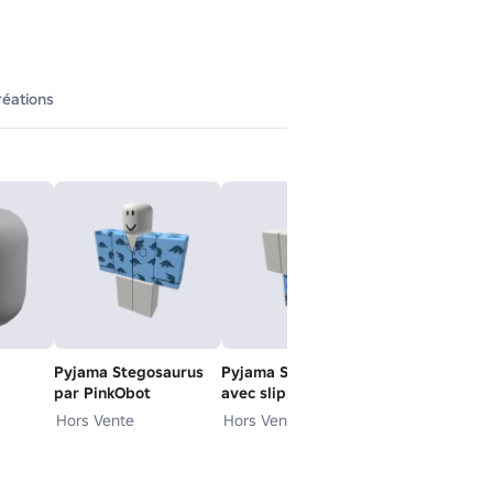
réations
Pyjama Stegosaurus
Pyjama Stegosaurus
par PinkObot
avec slippers de
lapin par PinkObot
Hors Vente
Hors Vente