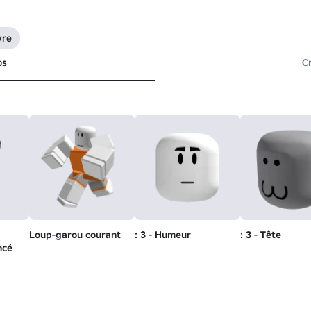
vre
os
C
Loup-garou courant
: 3 - Humeur
: 3 - Tête
ncé