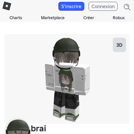
S'inscrire
Connexion
Charts
Marketplace
Créer
Robux
3D
brai