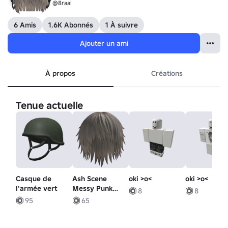
@8raai
6 Amis
1.6K Abonnés
1 À suivre
Ajouter un ami
À propos
Créations
Tenue actuelle
Casque de
Ash Scene
oki >o<
oki >o<
l'armée vert
Messy Punk
8
8
Emo Cheveux
95
65