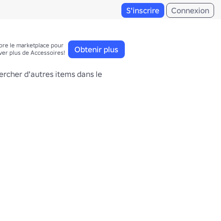
S'inscrire
Connexion
ore le marketplace pour 

Obtenir plus
ver plus de Accessoires!
ercher d'autres items dans le