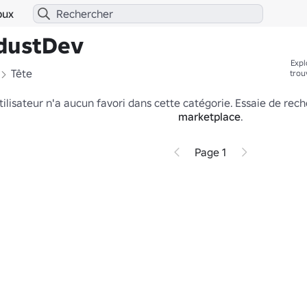
bux
wdustDev
Expl
Tête
trou
tilisateur n'a aucun favori dans cette catégorie.
Essaie de rech
marketplace
.
Page 1