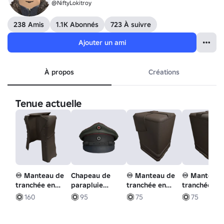
@NiftyLokitroy
238 Amis
1.1K Abonnés
723 À suivre
Ajouter un ami
À propos
Créations
Tenue actuelle
♾️ Manteau de
Chapeau de
♾️ Manteau de
♾️ Manteau 
tranchée en
parapluie
tranchée en
tranchée en
cuir brun
allemand M1917
cuir brun
cuir brun
160
95
75
75
classique
Pioneer
classique pour
classique po
Einheits écrasé
le bras gauche
le bras droit