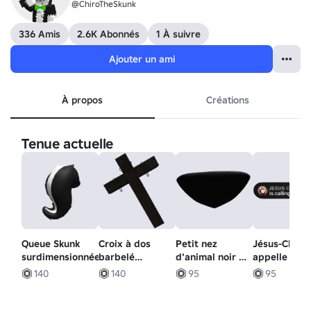
@ChiroTheSkunk
336 Amis
2.6K Abonnés
1 À suivre
Ajouter un ami
À propos
Créations
Tenue actuelle
Queue Skunk
Croix à dos
Petit nez
Jésus-Christ
surdimensionnée
barbelé
d'animal noir -
appelle une
[inclinée]
Forme alt
bulle
140
140
95
95