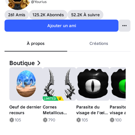
@Yourius
261 Amis
125.2K Abonnés
52.2K À suivre
Ajouter un ami
À propos
Créations
Boutique
Oeuf de dernier
Cornes
Parasite du
Parasite au
recours
Metallicus
visage de l'œil
visage aux
spectrales
du vide
yeux verts
105
790
105
100