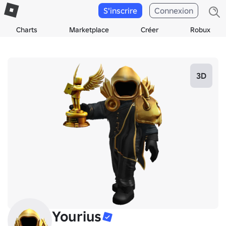
S'inscrire
Connexion
Charts
Marketplace
Créer
Robux
3D
Yourius