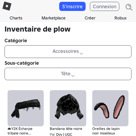
S'inscrire
Connexion
Charts
Marketplace
Créer
Robux
Inventaire de plow
Catégorie
Accessoires
Sous-catégorie
Tête
🦇Y2K Écharpe
Bandana tête noire
Oreilles de lapin
tribale noire
noir moelleux
Par
Dvv | UGC