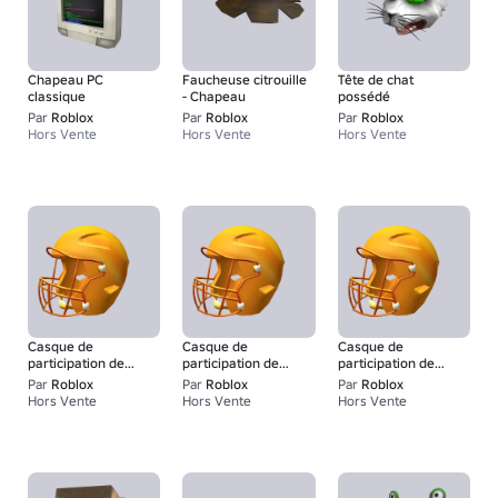
Chapeau PC
Faucheuse citrouille
Tête de chat
classique
- Chapeau
possédé
Par
Roblox
Par
Roblox
Par
Roblox
Hors Vente
Hors Vente
Hors Vente
Casque de
Casque de
Casque de
participation de
participation de
participation de
football américain
football américain
football américain
Par
Roblox
Par
Roblox
Par
Roblox
en or
en or
en or
Hors Vente
Hors Vente
Hors Vente
1
1
1