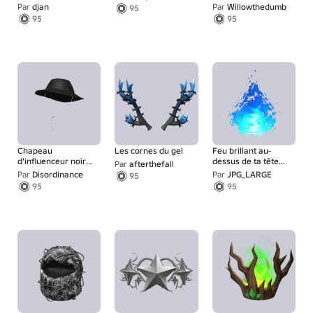
Keffiyeh Turban🦇
Par
djan
Par
Willowthedumb
95
95
95
Chapeau
Les cornes du gel
Feu brillant au-
d'influenceur noir
dessus de ta tête
Par
afterthefall
noué
(bleu)
Par
Disordinance
Par
JPG_LARGE
95
95
95