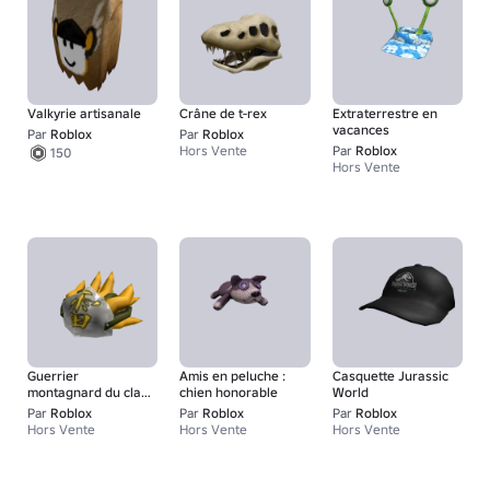
Valkyrie artisanale
Crâne de t-rex
Extraterrestre en
vacances
Par
Roblox
Par
Roblox
Hors Vente
Par
Roblox
150
Hors Vente
Guerrier
Amis en peluche :
Casquette Jurassic
montagnard du clan
chien honorable
World
de la foudre
Par
Roblox
Par
Roblox
Par
Roblox
Hors Vente
Hors Vente
Hors Vente