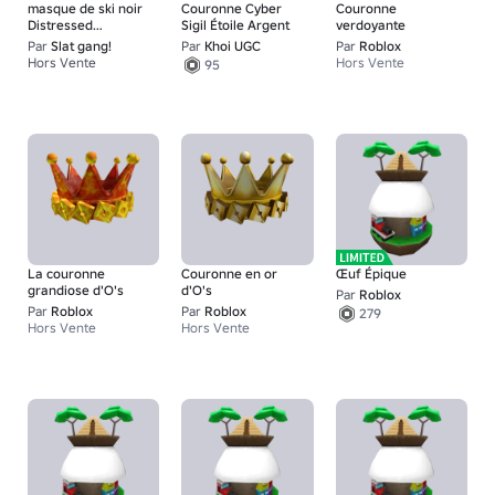
masque de ski noir
Couronne Cyber
Couronne
Distressed
Sigil Étoile Argent
verdoyante
Balaclava
Par
Slat gang!
Par
Khoi UGC
Par
Roblox
Hors Vente
Hors Vente
95
1
La couronne
Couronne en or
Œuf Épique
grandiose d'O's
d'O's
Par
Roblox
Par
Roblox
Par
Roblox
279
Hors Vente
Hors Vente