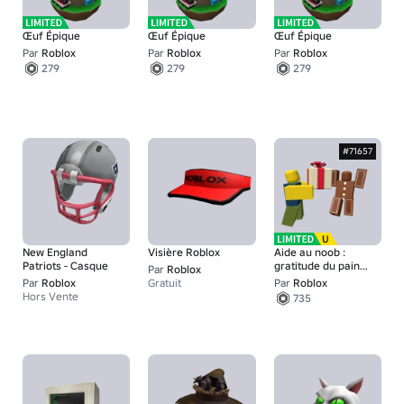
Œuf Épique
Œuf Épique
Œuf Épique
Par
Roblox
Par
Roblox
Par
Roblox
279
279
279
#71657
New England
Visière Roblox
Aide au noob :
Patriots - Casque
gratitude du pain
Par
Roblox
d'épice
Par
Roblox
Gratuit
Par
Roblox
Hors Vente
735