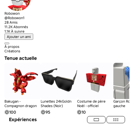
Robowon
@Robowon1
28 Amis
11.2K Abonnés
1.1K À suivre
Ajouter un ami
À propos
Créations
Tenue actuelle
Bakugan -
Lunettes 24kGoldn
Costume de père
Garçon Roblo
Compagnon dragon
Shades (Noir)
Noël - officiel
gauche
100
95
10
Expériences