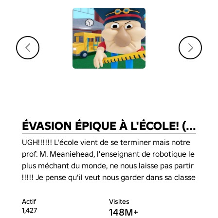
ÉVASION ÉPIQUE À L'ÉCOLE! (OBBY)
UGH!!!!!! L'école vient de se terminer mais notre 
prof. M. Meaniehead, l'enseignant de robotique le 
plus méchant du monde, ne nous laisse pas partir 
!!!!! Je pense qu'il veut nous garder dans sa classe 
pour toujours !!!!! Rapide, il est distrait en train de 
travailler sur sa nouvelle invention maléfique, 
Actif
Actif
Visites
Visites
1,427
34
148M+
7M+
utilisons cette chance pour nous échapper !!!
