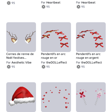
Par
Heartbeat
Par
Heartbeat
95
95
95
Cornes de renne de
Pendentifs en arc
Pendentifs en arc
Noël festives
rouge en or
rouge en argent
mignonnes
Par
Aesthetic Vibe
Par
theDOLLeffect
Par
theDOLLeffect
95
95
95