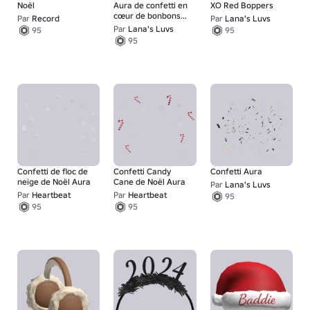
Noël
Aura de confetti en
XO Red Boppers
cœur de bonbons
Par
Record
Par
Lana's Luvs
rouges
Par
Lana's Luvs
95
95
95
Confetti de floc de
Confetti Candy
Confetti Aura
neige de Noël Aura
Cane de Noël Aura
Par
Lana's Luvs
Par
Heartbeat
Par
Heartbeat
95
95
95