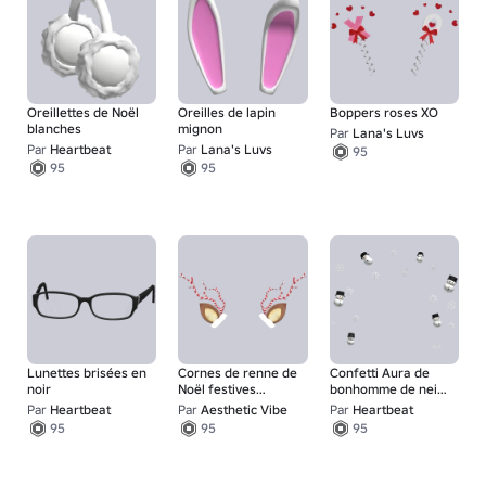
Oreillettes de Noël
Oreilles de lapin
Boppers roses XO
blanches
mignon
Par
Lana's Luvs
Par
Heartbeat
Par
Lana's Luvs
95
95
95
Lunettes brisées en
Cornes de renne de
Confetti Aura de
noir
Noël festives
bonhomme de neige
mignonnes
de Noël
Par
Heartbeat
Par
Aesthetic Vibe
Par
Heartbeat
95
95
95