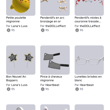
Petite poulette
Pendentifs en arc
Pendentifs mixtes à
mignonne
bronzage en or
couronne tressée
rouge [argent]
Par
Lana's Luvs
Par
theDOLLeffect
Par
theDOLLeffect
95
95
95
Bon Nouvel An
Pince à cheveux
Lunettes brisées en
Boppers
mignonne
blanc
Par
Lana's Luvs
Par
Heartbeat
Par
Heartbeat
95
95
95