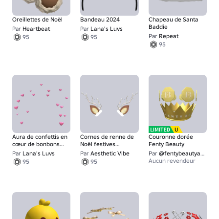
Oreillettes de Noël
Bandeau 2024
Chapeau de Santa
Baddie
Par
Heartbeat
Par
Lana's Luvs
Par
Repeat
95
95
95
Aura de confettis en
Cornes de renne de
Couronne dorée
cœur de bonbons
Noël festives
Fenty Beauty
rose
mignonnes
Par
Lana's Luvs
Par
Aesthetic Vibe
Par
@fentybeautyandskin
Aucun revendeur
95
95