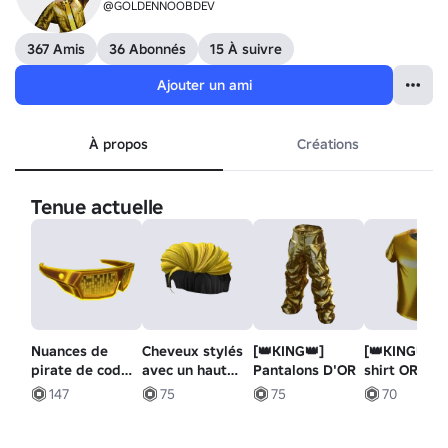
@GOLDENNOOBDEV
367 Amis
36 Abonnés
15 À suivre
Ajouter un ami
À propos
Créations
Tenue actuelle
Nuances de
Cheveux stylés
[👑KING👑]
[👑KING👑] T
pirate de code
avec un haut
Pantalons D'OR
shirt OR
binaire dorées
jaune
147
75
75
70