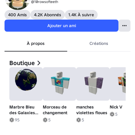
@10rowsofteeth
400 Amis
4.2K Abonnés
1.4K À suivre
Ajouter un ami
À propos
Créations
Boutique
Marbre Bleu
Morceau de
manches
Nick V
des Galaxies
changement
violettes floues
5
Étrangères
95
5
5