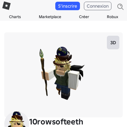
S'inscrire
Connexion
Charts
Marketplace
Créer
Robux
3D
10rowsofteeth