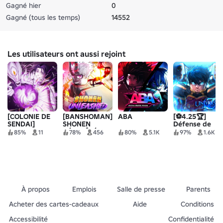
Gagné hier
0
Gagné (tous les temps)
14552
Les utilisateurs ont aussi rejoint
[COLONIE DE
[BANSHOMAN]
ABA
[⚽4.25🏆]
SENDAI]
SHONEN
Défense de
Frappe
DÉCHAÎNÉ
tour
85%
11
78%
456
80%
5.1K
97%
1.6K
d'anime
universelle Z
À propos
Emplois
Salle de presse
Parents
Acheter des cartes-cadeaux
Aide
Conditions
Accessibilité
Confidentialité