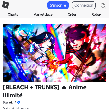
S'inscrire
Connexion
Charts
Marketplace
Créer
Robux
[BLEACH + TRUNKS] 🔥 Anime
illimité
Par
AU:R
Maturité : Moyenne