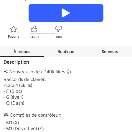
Favoris
142K+
30K+
À propos
Boutique
Serveurs
Description
📢 Nouveau code à 140k likes 👍

Raccords de clavier:

-1,2,3,4 (Skills)

- F (Bloc)

- G (éveil)

- Q (Dash)

🎮 Contrôles de contrôleur:

- M1 (X)

- M1 (Désactivé) (Y)
