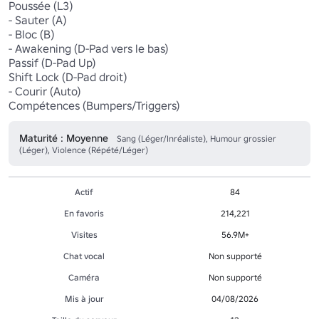
Poussée (L3)

- Sauter (A)

- Bloc (B)

- Awakening (D-Pad vers le bas)

Passif (D-Pad Up)

Shift Lock (D-Pad droit)

- Courir (Auto)

Compétences (Bumpers/Triggers)
Maturité : Moyenne
Sang (Léger/Inréaliste), Humour grossier
(Léger), Violence (Répété/Léger)
Actif
84
En favoris
214,221
Visites
56.9M+
Chat vocal
Non supporté
Caméra
Non supporté
Mis à jour
04/08/2026