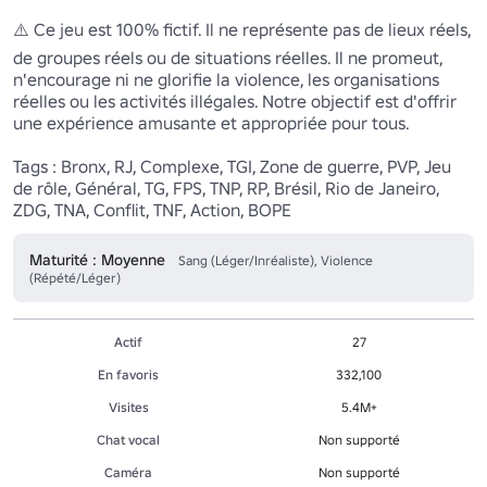
⚠️ Ce jeu est 100% fictif. Il ne représente pas de lieux réels, 
de groupes réels ou de situations réelles. Il ne promeut, 
n'encourage ni ne glorifie la violence, les organisations 
réelles ou les activités illégales. Notre objectif est d'offrir 
une expérience amusante et appropriée pour tous.

Tags : Bronx, RJ, Complexe, TGI, Zone de guerre, PVP, Jeu 
de rôle, Général, TG, FPS, TNP, RP, Brésil, Rio de Janeiro, 
ZDG, TNA, Conflit, TNF, Action, BOPE 
Maturité : Moyenne
Sang (Léger/Inréaliste), Violence
(Répété/Léger)
Actif
27
En favoris
332,100
Visites
5.4M+
Chat vocal
Non supporté
Caméra
Non supporté