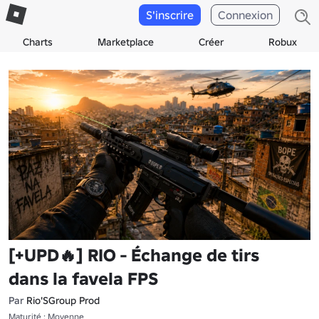
S'inscrire
Connexion
Charts
Marketplace
Créer
Robux
[+UPD🔥] RIO - Échange de tirs
dans la favela FPS
Par
Rio'SGroup Prod
Maturité : Moyenne