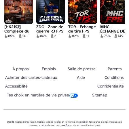
[HK21💥]
ZDG - Zone de
TOR - Échange
MHC -
Complexe du
guerre RJ FPS
de tirs FPS
ÉCHANGE DE
général
TIRS
85%
14
86%
2
82%
11
75%
149
À propos
Emplois
Salle de presse
Parents
Acheter des cartes-cadeaux
Aide
Conditions
Accessibilité
Confidentialité
Tes choix en matière de vie privée
Sitemap
©2026 Roblox Corporation. Roblox, le logo Roblox et Powering Imagination font partie de nos marques de
commerce déposées ou non, aux États-Unis et dans d'autres pays.