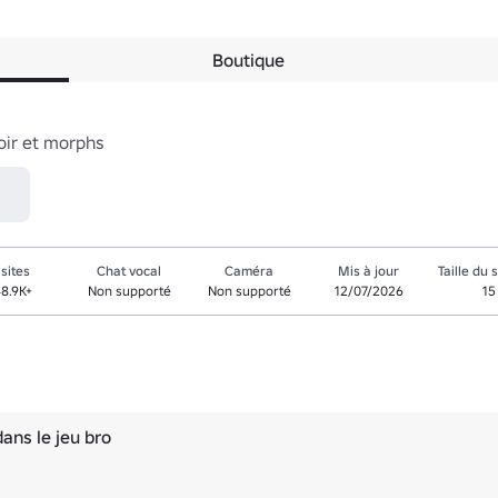
Boutique
oir et morphs
isites
Chat vocal
Caméra
Mis à jour
Taille du 
8.9K+
Non supporté
Non supporté
12/07/2026
15
ans le jeu bro