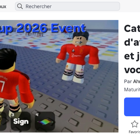
bux
Ca
d'a
et 
voc
Par
Ah
Maturi
Favori