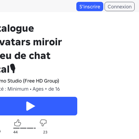
S'inscrire
Connexion
talogue
vatars miroir
jeu de chat
al🎙
mo Studio (Free HD Group)
té : Minimum • Ages + de 16
s
44
23