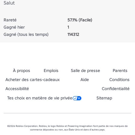
Salut
Rareté
57.1% (Facile)
Gagné hier
1
Gagné (tous les temps)
114312
À propos
Emplois
Salle de presse
Parents
Acheter des cartes-cadeaux
Aide
Conditions
Accessibilité
Confidentialité
Tes choix en matière de vie privée
Sitemap
©2026 Roblox Corporation. Roblox, le logo Roblox et Powering Imagination font partie de nos marques de
commerce déposées ou non, aux États-Unis et dans d'autres pays.