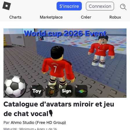
S'inscrire
Connexion
Charts
Marketplace
Créer
Robux
Catalogue d'avatars miroir et jeu
de chat vocal🎙
Par
Ahmo Studio (Free HD Group)
Maturité : Minimum • Ages + de 16