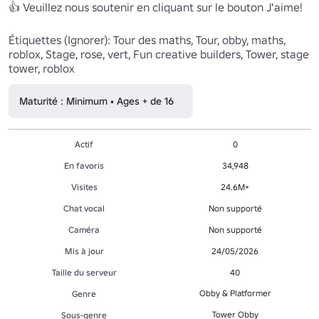
👍 Veuillez nous soutenir en cliquant sur le bouton J'aime!

Étiquettes (Ignorer): Tour des maths, Tour, obby, maths, 
roblox, Stage, rose, vert, Fun creative builders, Tower, stage 
tower, roblox
Maturité : Minimum • Ages + de 16
Actif
0
En favoris
34,948
Visites
24.6M+
Chat vocal
Non supporté
Caméra
Non supporté
Mis à jour
24/05/2026
Taille du serveur
40
Obby & Platformer
Genre
Tower Obby
Sous-genre