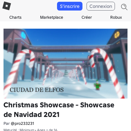
S'inscrire
Connexion
Charts
Marketplace
Créer
Robux
Christmas Showcase - Showcase
de Navidad 2021
Par
@pro233231
Maturité : Minimum • Ages + de 16