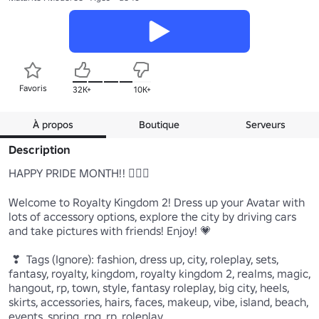
Favoris
32K+
10K+
À propos
Boutique
Serveurs
Description
HAPPY PRIDE MONTH!! 🏳‍🌈💖 

Welcome to Royalty Kingdom 2! Dress up your Avatar with 
lots of accessory options, explore the city by driving cars 
and take pictures with friends! Enjoy! 💗

 ❣  Tags (Ignore): fashion, dress up, city, roleplay, sets, 
fantasy, royalty, kingdom, royalty kingdom 2, realms, magic, 
hangout, rp, town, style, fantasy roleplay, big city, heels, 
skirts, accessories, hairs, faces, makeup, vibe, island, beach, 
events, spring, rpg, rp, roleplay