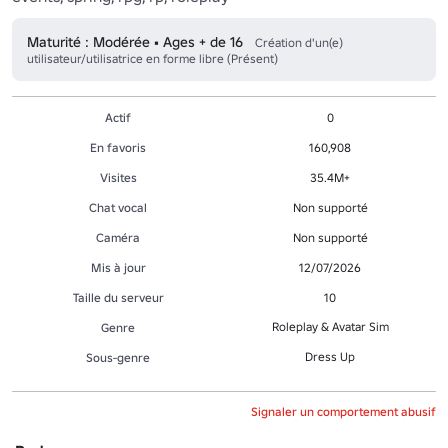
Maturité : Modérée • Ages + de 16
Création d'un(e)
utilisateur/utilisatrice en forme libre (Présent)
Actif
0
En favoris
160,908
Visites
35.4M+
Chat vocal
Non supporté
Caméra
Non supporté
Mis à jour
12/07/2026
Taille du serveur
10
Roleplay & Avatar Sim
Genre
Dress Up
Sous-genre
Signaler un comportement abusif