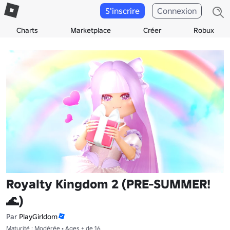
S'inscrire
Connexion
Charts
Marketplace
Créer
Robux
Royalty Kingdom 2 (PRE-SUMMER!
🌊)
Par
PlayGirldom
Maturité : Modérée • Ages + de 16