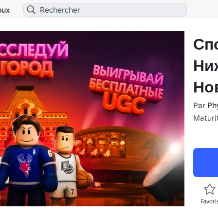
bux
Сп
Ни
Но
Par
Ph
Maturi
Favori