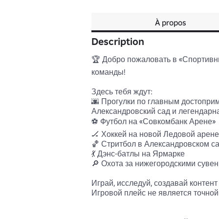
À propos
Description
🏆 Добро пожаловать в «Спортивн
команды!

Здесь тебя ждут:

🌆 Прогулки по главным достоприм
Александровский сад и легендарна
⚽️ Футбол на «Совкомбанк Арене» 

🏒 Хоккей на новой Ледовой арене 
🏀 Стритбол в Александровском са
💃 Дэнс-батлы на Ярмарке 

🔎 Охота за нижегородскими сувен
Играй, исследуй, создавай контент
Игровой плейс не является точной