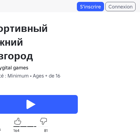
S'inscrire
Connexion
ортивный
жний
вгород
ygital games
té : Minimum • Ages + de 16
s
164
81