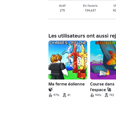
Actif
En favoris
V
275
134,637
4
Les utilisateurs ont aussi re
Ma ferme éolienne
Course dans
🍃
l'espace 🚀
97%
41
94%
192