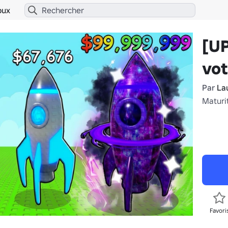
bux
[U
vot
Par
La
Maturi
Favori