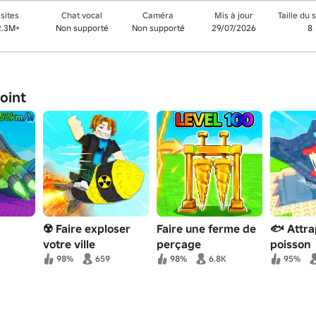
isites
Chat vocal
Caméra
Mis à jour
Taille du 
2.3M+
Non supporté
Non supporté
29/07/2026
8
joint
☢️ Faire exploser
Faire une ferme de
🐟 Attra
votre ville
perçage
poisson
98%
659
98%
6.8K
95%