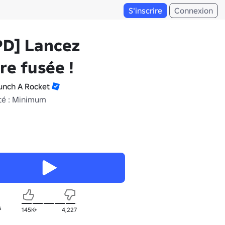
S'inscrire
Connexion
PD] Lancez
re fusée !
unch A Rocket
té : Minimum
s
145K+
4,227