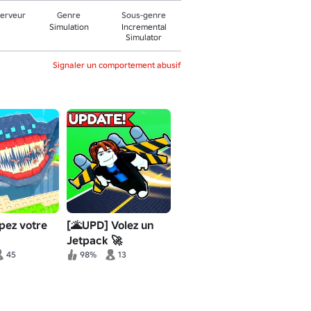
serveur
Genre
Sous-genre
Simulation
Incremental
Simulator
Signaler un comportement abusif
pez votre
[🌋UPD] Volez un
Jetpack 🚀
45
98%
13