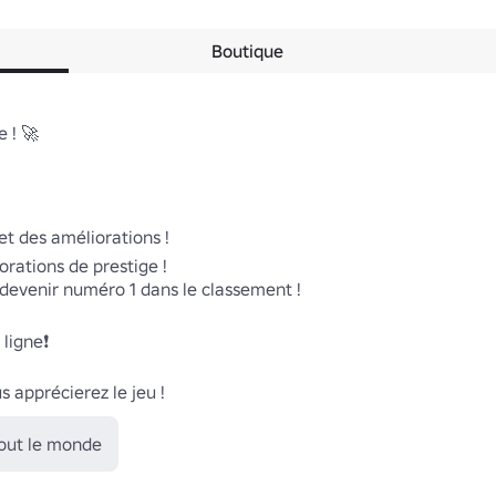
Boutique
! 🚀

t des améliorations ! 

rations de prestige ! 

 devenir numéro 1 dans le classement !

igne❗ 

s apprécierez le jeu !
tout le monde