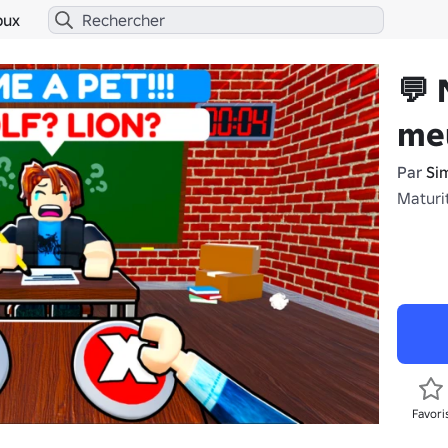
bux
💬 
me
Par
Si
Maturi
Favori