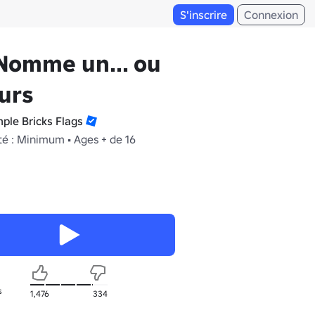
S'inscrire
Connexion
Nomme un... ou
urs
mple Bricks Flags
té : Minimum • Ages + de 16
s
1,476
334